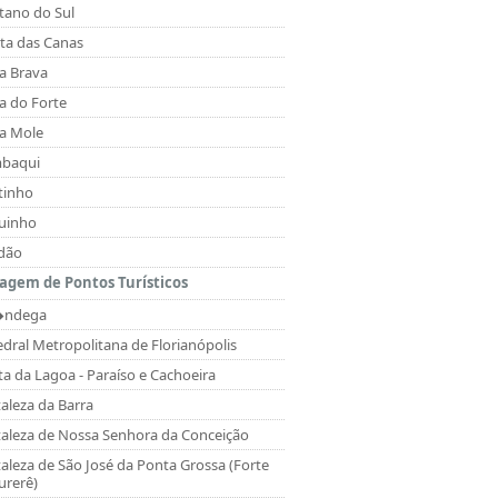
tano do Sul
ta das Canas
ia Brava
a do Forte
ia Mole
baqui
tinho
uinho
idão
tagem de Pontos Turísticos
�ndega
edral Metropolitana de Florianópolis
ta da Lagoa - Paraíso e Cachoeira
aleza da Barra
taleza de Nossa Senhora da Conceição
taleza de São José da Ponta Grossa (Forte
urerê)