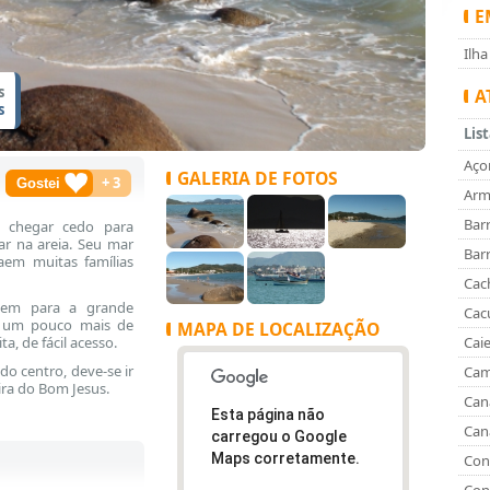
E
Ilh
s
A
s
Lis
Aço
GALERIA DE FOTOS
+
3
Arm
Bar
o chegar cedo para
r na areia. Seu mar
Bar
aem muitas famílias
Cac
buem para a grande
Cac
e um pouco mais de
MAPA DE LOCALIZAÇÃO
Caie
a, de fácil acesso.
do centro, deve-se ir
Cam
eira do Bom Jesus.
Can
Esta página não
Can
carregou o Google
Maps corretamente.
Con