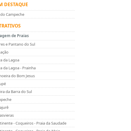
M DESTAQUE
a do Campeche
TRATIVOS
tagem de Praias
res e Pantano do Sul
ação
ra da Lagoa
ra da Lagoa - Prainha
hoeira do Bom Jesus
upé
ira da Barra do Sul
peche
ajurê
asvieras
tinente - Coqueiros - Praia da Saudade