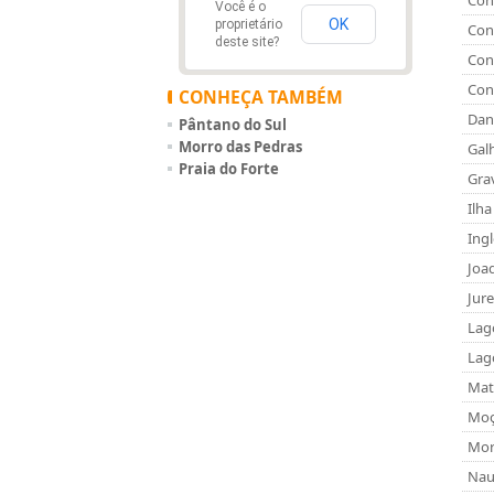
Con
Você é o
OK
proprietário
Cont
deste site?
Cont
Cont
CONHEÇA TAMBÉM
Dan
Pântano do Sul
Morro das Pedras
Gal
Praia do Forte
Gra
Ilh
Ing
Joa
Jure
Lag
Lag
Mat
Moç
Mor
Nau