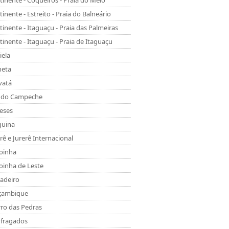
tinente - Coqueiros - Praia do Meio
inente - Estreito - Praia do Balneário
inente - Itaguaçu - Praia das Palmeiras
inente - Itaguaçu - Praia de Itaguaçu
iela
heta
vatá
a do Campeche
leses
quina
rê e Jurerê Internacional
oinha
oinha de Leste
adeiro
ambique
ro das Pedras
fragados