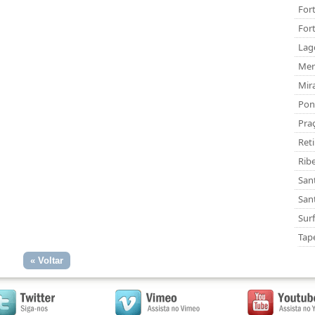
For
For
Lag
Mer
Mir
Pont
Pra
Reti
Ribe
San
San
Surf
Tap
. . . . . . . . . . . . . . . . . . . . . . . . . . . . . . . . . . . . . . . . . . . . . . . . . . . . . . . . . . . . . . . . . . . . . . . . . . . . . . . . . . . . . . . . . . . . . . . . . . . . . . . . . . . . . . . . . . . . . . . . . . . . . . . . . .