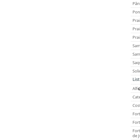
Pân
Pon
Pra
Prai
Pra
Sam
San
Saq
Sol
Lis
Alf
Cat
Cos
Fort
For
For
de J