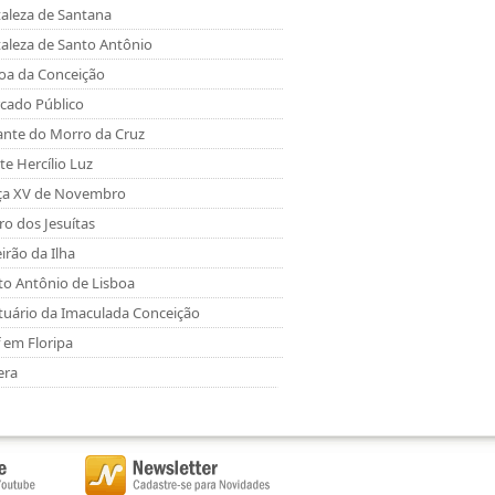
taleza de Santana
taleza de Santo Antônio
oa da Conceição
cado Público
ante do Morro da Cruz
e Hercílio Luz
ça XV de Novembro
ro dos Jesuítas
irão da Ilha
to Antônio de Lisboa
tuário da Imaculada Conceição
 em Floripa
era