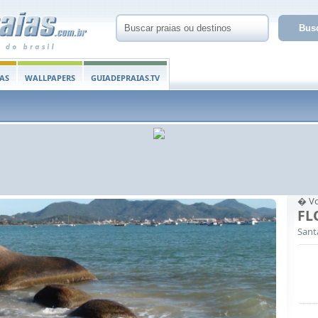
AS
WALLPAPERS
GUIADEPRAIAS.TV
� Vo
FL
Sant