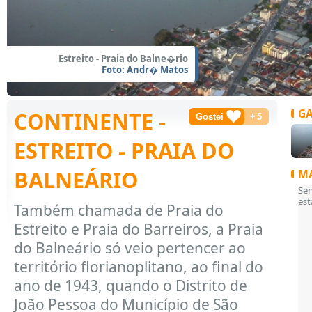
Estreito - Praia do Balne�rio
Foto: Andr� Matos
GA
CONTINENTE -
+
5
ESTREITO - PRAIA DO
BALNEÁRIO
MA
Se
es
Também chamada de Praia do
Estreito e Praia do Barreiros, a Praia
do Balneário só veio pertencer ao
território florianoplitano, ao final do
ano de 1943, quando o Distrito de
João Pessoa do Município de São