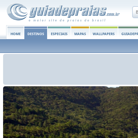
HOME
DESTINOS
ESPECIAIS
MAPAS
WALLPAPERS
GUIADEPR