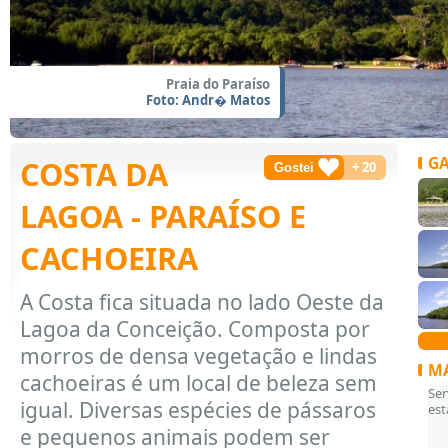
Praia do Paraíso
Foto: Andr� Matos
GA
COSTA DA
+
20
LAGOA - PARAÍSO E
CACHOEIRA
A Costa fica situada no lado Oeste da
Lagoa da Conceição. Composta por
morros de densa vegetação e lindas
MA
cachoeiras é um local de beleza sem
Se
igual. Diversas espécies de pássaros
es
e pequenos animais podem ser