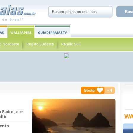
AS
WALLPAPERS
GUIADEPRAIAS.TV
o Nordeste
Região Sudeste
Região Sul
+
4
o Padre
, que
WA
nha
ento