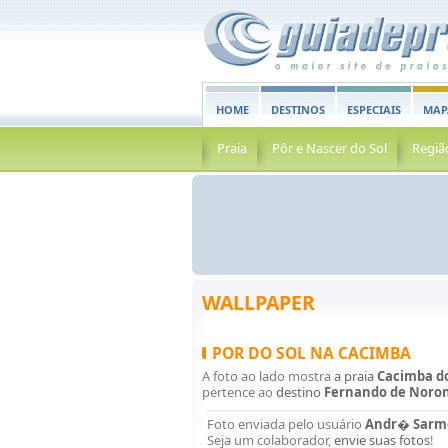
HOME
DESTINOS
ESPECIAIS
MAP
Praia
Pôr e Nascer do Sol
Regiã
WALLPAPER
POR DO SOL NA CACIMBA
A foto ao lado mostra
a praia
Cacimba d
pertence ao
destino
Fernando de Noro
Foto enviada pelo usuário
Andr� Sarm
Seja um colaborador,
envie suas fotos
!